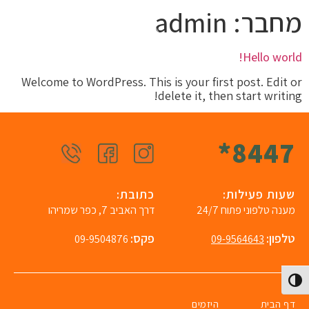
מחבר:
admin
Hello world!
צרו קשר
דף הבית
Welcome to WordPress. This is your first post. Edit or
delete it, then start writing!
*
8447
שעות פעילות:
כתובת:
מענה טלפוני פתוח 24/7
דרך האביב 7, כפר שמריהו
טלפון:
פקס:
09-9504876
09-9564643
פעל/כבה ניגודיות גבוהה
דף הבית
היזמים