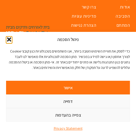
אודות
צרו קשר
הסביבה
מדיניות עוגיות
המתחם
הצהרת נגישות
הדירות
ניהול הסכמה
כדי לספק את חוויית השימוש הטובה ביותר, אנו משתמשים בטכנולוגיות כגון קובצי Cookie
לצורך אחסון ו/או גישה למידע במכשיר. מתן הסכמה לטכנולוגיות אלו מאפשר לנו לעבד
*כל התמונות באתר הן להמחשה בלבד
נתונים כגון התנהגות גלישה או מזהים ייחודיים באתר זה. אי-מתן הסכמה או ביטול ההסכמה
עלולים להשפיע לרעה על תפקודן של חלק מהאפשרויות והשירותים באתר.
Created by
|
ORIBSN
Quality Hosting
אישור
דחייה
צפייה בהעדפות
Privacy Statement