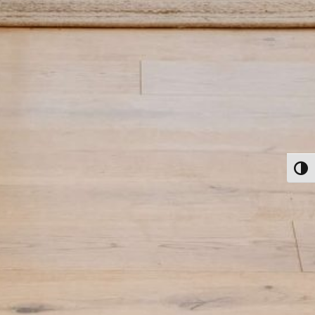
פעל/כבה ניגודיות גבוהה